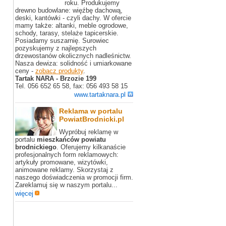
roku. Produkujemy
drewno budowlane: więźbę dachową,
deski, kantówki - czyli dachy. W ofercie
mamy także: altanki, meble ogrodowe,
schody, tarasy, stelaże tapicerskie.
Posiadamy suszarnię.
Surowiec
pozyskujemy z najlepszych
drzewostanów okolicznych nadleśnictw.
Nasza dewiza: solidność i umiarkowane
ceny -
zobacz produkty
.
Tartak NARA - Brzozie 199
Tel. 056 652 65 58, fax: 056 493 58 15
www.tartaknara.pl
Reklama w portalu
PowiatBrodnicki.pl
Wypróbuj reklamę w
portalu
mieszkańców powiatu
brodnickiego
. Oferujemy kilkanaście
profesjonalnych form reklamowych:
artykuły promowane, wizytówki,
animowane reklamy. Skorzystaj z
naszego doświadczenia w promocji firm.
Zareklamuj się w naszym portalu...
więcej