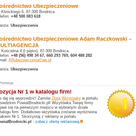
ośrednictwo Ubezpieczeniowe
. Klinickiego 6, 87-300 Brodnica
lefon:
+48 500 083 618
anża:
Ubezpieczenia
ośrednictwo Ubezpieczeniowe Adam Raczkowski –
ULTIAGENCJA
. Kościelna 4 (I piętro), 87-300 Brodnica
lefon:
+48 (56) 498 34 67, 660 293 769, 604 488 282
mail:
ARubezpieczenia©wp.pl
anża:
Ubezpieczenia
Promocja:
ozycja Nr 1 w katalogu firm!
e daj się wyprzedzić! Zamów
Złotą Wizytówkę
w portalu
siedzkim PowiatBrodnicki.pl! Wizytówka Twojej firmy
jawi się na pierwszym miejscu w wybranym dziale
talogu firm. Dodatkowo wizytówka zostanie wyróżniona
akiem Nr 1. Skorzystaj z reklamy w portalu
wiatBrodnicki.pl
-
zobacz ofertę reklamową