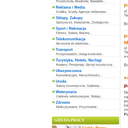
Przedszkola, Akademie, Bawialnie...
P
Reklama i Media
ul
Grafika, Szyldy, Agencje reklamowe...
Te
Sklepy, Zakupy
Spożywcze, Kwiaciarnie, Zoologiczne...
Br
Sport i Rekreacja
Fitness, Solaria, Baseny...
P
Telekomunikacja
M
Akcesoria do telefonów...
ul
Transport
Te
Przeprowadzki, Usługi kurierskie...
e-
Turystyka, Hotele, Noclegi
Kwatery, Pensjonaty, Sprzęt turystyczny...
Br
Ubezpieczenia
Komunikacyjne, Nieruchomości...
Uroda
P
Salony kosmetyczne, Gabinety...
Weterynaria
Ni
Gabinety weterynaryjne, Sklepy...
są
po
Zdrowie
ka
Kliniki prywatne, Przychodnie...
zn
Po
GIEŁDA PRACY
Giełda Pracy