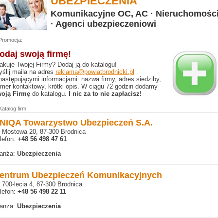
UBEZPIECZENIA
Komunikacyjne OC, AC · Nieruchomośc
· Agenci ubezpieczeniowi
Promocja:
odaj swoją firmę!
akuje Twojej Firmy? Dodaj ją do katalogu!
ślij maila na adres
reklama@powiatbrodnicki.pl
następującymi informacjami: nazwa firmy, adres siedziby,
mer kontaktowy, krótki opis. W ciągu 72 godzin dodamy
oją Firmę
do katalogu.
I nic za to nie zapłacisz!
Katalog firm:
NIQA Towarzystwo Ubezpieczeń S.A.
. Mostowa 20, 87-300 Brodnica
lefon:
+48 56 498 47 61
anża:
Ubezpieczenia
entrum Ubezpieczeń Komunikacyjnych
. 700-lecia 4, 87-300 Brodnica
lefon:
+48 56 498 22 11
anża:
Ubezpieczenia