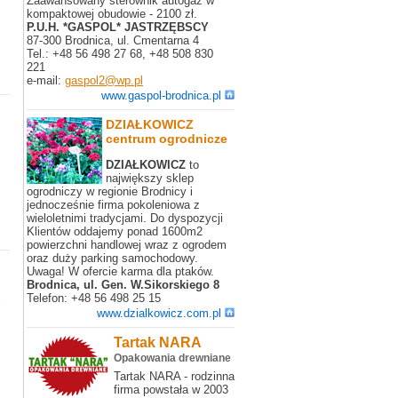
Zaawansowany sterownik autogaz w
kompaktowej obudowie - 2100 zł.
P.U.H. *GASPOL* JASTRZĘBSCY
87-300 Brodnica, ul. Cmentarna 4
Tel.: +48 56 498 27 68, +48 508 830
221
e-mail:
gaspol2@wp.pl
www.gaspol-brodnica.pl
DZIAŁKOWICZ
centrum ogrodnicze
DZIAŁKOWICZ
to
największy sklep
ogrodniczy w regionie Brodnicy i
jednocześnie firma pokoleniowa z
wieloletnimi tradycjami. Do dyspozycji
Klientów oddajemy ponad 1600m2
powierzchni handlowej wraz z ogrodem
oraz duży parking samochodowy.
Uwaga! W ofercie karma dla ptaków.
Brodnica, ul. Gen. W.Sikorskiego 8
Telefon: +48 56 498 25 15
www.dzialkowicz.com.pl
Tartak NARA
Opakowania drewniane
Tartak NARA - rodzinna
firma powstała w 2003