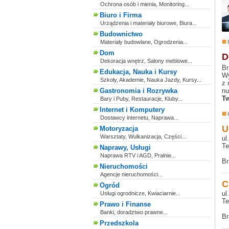
Ochrona osób i mienia, Monitoring...
Biuro i Firma
Urządzenia i materiały biurowe, Biura...
Budownictwo
Materiały budowlane, Ogrodzenia...
Dom
D
Dekoracja wnętrz, Salony meblowe...
Br
Edukacja, Nauka i Kursy
Wy
Szkoły, Akademie, Nauka Jazdy, Kursy...
z 
Gastronomia i Rozrywka
nu
Tw
Bary i Puby, Restauracje, Kluby...
Internet i Komputery
Dostawcy internetu, Naprawa...
U
Motoryzacja
Warsztaty, Wulkanizacja, Części...
ul
Te
Naprawy, Usługi
Naprawa RTV i AGD, Pralnie...
Br
Nieruchomości
Agencje nieruchomości...
C
Ogród
ul
Usługi ogrodnicze, Kwiaciarnie...
Te
Prawo i Finanse
Banki, doradztwo prawne...
Br
Przedszkola