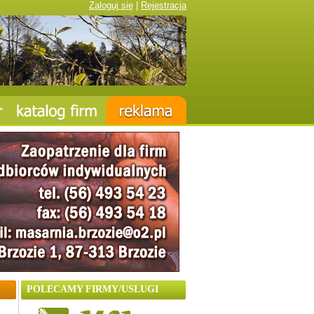
Zaloguj się
|
Rejestracja
POLECAMY FIRMY/USŁUGI