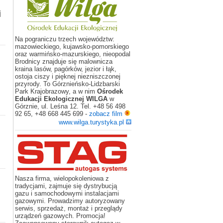
i
Na pograniczu trzech województw:
mazowieckiego, kujawsko-pomorskiego
oraz warmińsko-mazurskiego, nieopodal
Brodnicy znajduje się malownicza
kraina lasów, pagórków, jezior i łąk,
ostoja ciszy i pięknej niezniszczonej
przyrody. To Górznieńsko-Lidzbarski
Park Krajobrazowy, a w nim
Ośrodek
Edukacji Ekologicznej WILGA
w
Górznie, ul. Leśna 12. Tel. +48 56 498
92 65, +48 668 445 699 -
zobacz film
www.wilga.turystyka.pl
Nasza firma, wielopokoleniowa z
tradycjami, zajmuje się dystrybucją
gazu i samochodowymi instalacjami
gazowymi. Prowadzimy autoryzowany
serwis, sprzedaż, montaż i przeglądy
urządzeń gazowych. Promocja!