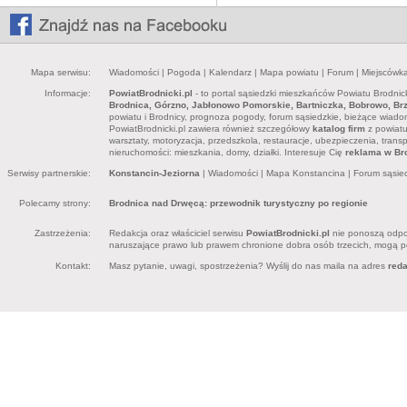
Mapa serwisu:
Wiadomości
|
Pogoda
|
Kalendarz
|
Mapa powiatu
|
Forum
|
Miejscówk
Informacje:
PowiatBrodnicki.pl
- to portal sąsiedzki mieszkańców Powiatu Brodnick
Brodnica, Górzno, Jabłonowo Pomorskie, Bartniczka, Bobrowo, Brz
powiatu i Brodnicy, prognoza pogody, forum sąsiedzkie, bieżące wiadomo
PowiatBrodnicki.pl zawiera również szczegółowy
katalog firm
z powiatu 
warsztaty, motoryzacja, przedszkola, restauracje, ubezpieczenia, trans
nieruchomości: mieszkania, domy, działki. Interesuje Cię
reklama w Bro
Serwisy partnerskie:
Konstancin-Jeziorna
|
Wiadomości
|
Mapa Konstancina
|
Forum sąsie
Polecamy strony:
Brodnica nad Drwęcą: przewodnik turystyczny po regionie
Zastrzeżenia:
Redakcja oraz właściciel serwisu
PowiatBrodnicki.pl
nie ponoszą odpow
naruszające prawo lub prawem chronione dobra osób trzecich, mogą pon
Kontakt:
Masz pytanie, uwagi, spostrzeżenia? Wyślij do nas maila na adres
red