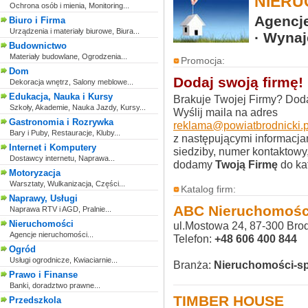
NIERU
Ochrona osób i mienia, Monitoring...
Agencje
Biuro i Firma
Urządzenia i materiały biurowe, Biura...
· Wyna
Budownictwo
Materiały budowlane, Ogrodzenia...
Promocja:
Dom
Dodaj swoją firmę!
Dekoracja wnętrz, Salony meblowe...
Edukacja, Nauka i Kursy
Brakuje Twojej Firmy? Doda
Szkoły, Akademie, Nauka Jazdy, Kursy...
Wyślij maila na adres
Gastronomia i Rozrywka
reklama@powiatbrodnicki.p
Bary i Puby, Restauracje, Kluby...
z następującymi informacja
Internet i Komputery
siedziby, numer kontaktowy,
Dostawcy internetu, Naprawa...
dodamy
Twoją Firmę
do ka
Motoryzacja
Warsztaty, Wulkanizacja, Części...
Katalog firm:
Naprawy, Usługi
ABC Nieruchomości
Naprawa RTV i AGD, Pralnie...
Nieruchomości
ul.Mostowa 24, 87-300 Bro
Agencje nieruchomości...
Telefon:
+48 606 400 844
Ogród
Usługi ogrodnicze, Kwiaciarnie...
Branża:
Nieruchomości-sp
Prawo i Finanse
Banki, doradztwo prawne...
TIMBER HOUSE
Przedszkola