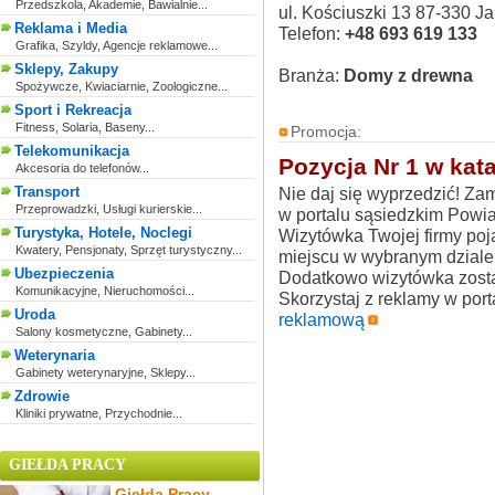
Przedszkola, Akademie, Bawialnie...
ul. Kościuszki 13 87-330 J
Reklama i Media
Telefon:
+48 693 619 133
Grafika, Szyldy, Agencje reklamowe...
Sklepy, Zakupy
Branża:
Domy z drewna
Spożywcze, Kwiaciarnie, Zoologiczne...
Sport i Rekreacja
Fitness, Solaria, Baseny...
Promocja:
Telekomunikacja
Pozycja Nr 1 w kata
Akcesoria do telefonów...
Transport
Nie daj się wyprzedzić! Z
Przeprowadzki, Usługi kurierskie...
w portalu sąsiedzkim Powiat
Turystyka, Hotele, Noclegi
Wizytówka Twojej firmy poj
Kwatery, Pensjonaty, Sprzęt turystyczny...
miejscu w wybranym dziale 
Ubezpieczenia
Dodatkowo wizytówka zosta
Komunikacyjne, Nieruchomości...
Skorzystaj z reklamy w por
Uroda
reklamową
Salony kosmetyczne, Gabinety...
Weterynaria
Gabinety weterynaryjne, Sklepy...
Zdrowie
Kliniki prywatne, Przychodnie...
GIEŁDA PRACY
Giełda Pracy