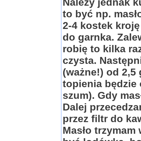
Należy jednak k
to być np. masł
2-4 kostek kroj
do garnka. Zal
robię to kilka r
czysta. Następn
(ważne!) od 2,5 
topienia będzi
szum). Gdy masł
Dalej przecedzam
przez filtr do k
Masło trzymam 