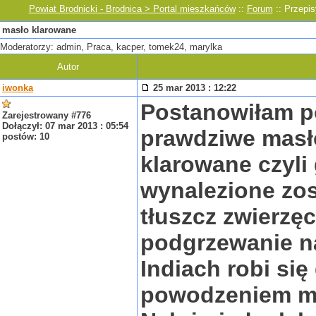
Powiat Brodnicki - Brodnica > Portal mieszkańców
::
Forum
:: Przepis
masło klarowane
Moderatorzy: admin, Praca, kacper, tomek24, marylka
Autor
iwonka
25 mar 2013 : 12:22
Postanowiłam po
Zarejestrowany #776
Dołączył: 07 mar 2013 : 05:54
prawdziwe masł
postów: 10
klarowane czyli 
wynalezione zosta
tłuszcz zwierzę
podgrzewanie n
Indiach robi się
powodzeniem mo