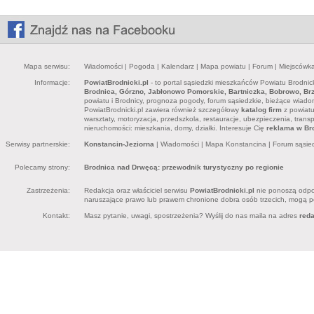
Mapa serwisu:
Wiadomości
|
Pogoda
|
Kalendarz
|
Mapa powiatu
|
Forum
|
Miejscówk
Informacje:
PowiatBrodnicki.pl
- to portal sąsiedzki mieszkańców Powiatu Brodnick
Brodnica, Górzno, Jabłonowo Pomorskie, Bartniczka, Bobrowo, Brz
powiatu i Brodnicy, prognoza pogody, forum sąsiedzkie, bieżące wiadomo
PowiatBrodnicki.pl zawiera również szczegółowy
katalog firm
z powiatu 
warsztaty, motoryzacja, przedszkola, restauracje, ubezpieczenia, trans
nieruchomości: mieszkania, domy, działki. Interesuje Cię
reklama w Bro
Serwisy partnerskie:
Konstancin-Jeziorna
|
Wiadomości
|
Mapa Konstancina
|
Forum sąsie
Polecamy strony:
Brodnica nad Drwęcą: przewodnik turystyczny po regionie
Zastrzeżenia:
Redakcja oraz właściciel serwisu
PowiatBrodnicki.pl
nie ponoszą odpow
naruszające prawo lub prawem chronione dobra osób trzecich, mogą pon
Kontakt:
Masz pytanie, uwagi, spostrzeżenia? Wyślij do nas maila na adres
red