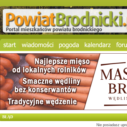
BŁĄD
Nie posiadasz upra