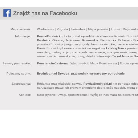
Mapa serwisu:
Wiadomości
|
Pogoda
|
Kalendarz
|
Mapa powiatu
|
Forum
|
Miejscówk
Informacje:
PowiatBrodnicki.pl
- to portal sąsiedzki mieszkańców Powiatu Brodnick
Brodnica, Górzno, Jabłonowo Pomorskie, Bartniczka, Bobrowo, Brz
powiatu i Brodnicy, prognoza pogody, forum sąsiedzkie, bieżące wiadomo
PowiatBrodnicki.pl zawiera również szczegółowy
katalog firm
z powiatu 
warsztaty, motoryzacja, przedszkola, restauracje, ubezpieczenia, trans
nieruchomości: mieszkania, domy, działki. Interesuje Cię
reklama w Bro
Serwisy partnerskie:
Konstancin-Jeziorna
|
Wiadomości
|
Mapa Konstancina
|
Forum sąsie
Polecamy strony:
Brodnica nad Drwęcą: przewodnik turystyczny po regionie
Zastrzeżenia:
Redakcja oraz właściciel serwisu
PowiatBrodnicki.pl
nie ponoszą odpow
naruszające prawo lub prawem chronione dobra osób trzecich, mogą pon
Kontakt:
Masz pytanie, uwagi, spostrzeżenia? Wyślij do nas maila na adres
red