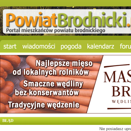
BŁĄD
Nie posiadasz upra