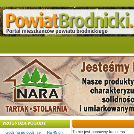
PROGNOZA POGODY
To nie jest poprawny kanał rss
Godzina po godzinie
Na 45 dni