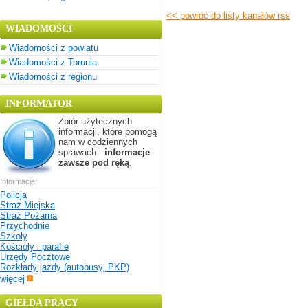
<< powróć do listy kanałów rss
WIADOMOŚCI
Wiadomości z powiatu
Wiadomości z Torunia
Wiadomości z regionu
INFORMATOR
Zbiór użytecznych
informacji, które pomogą
nam w codziennych
sprawach -
informacje
zawsze pod ręką
.
Informacje:
Policja
Straż Miejska
Straż Pożarna
Przychodnie
Szkoły
Kościoły i parafie
Urzędy Pocztowe
Rozkłady jazdy (autobusy, PKP)
więcej
GIEŁDA PRACY