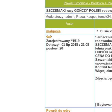
Powiat Brodnicki - Brodnica > P
SZCZENIAKI rasy GOŃCZY POLSKI rodow. 
Moderatorzy: admin, Praca, kacper, tomek24,
Autor
malgosia
19 sie 2
Serdeczni
Zarejestrowany #1519
rodowodow
Dołączył: 01 lip 2015 : 21:08
SZCZENIA
postów: 20
letnia pra
ODBIÓR sz
CENA DO 
Szczeniak
upoważnia
Kontakt
te
Więcej akt
Zdjęcia bę
[ Edytowan
Powrót do góry