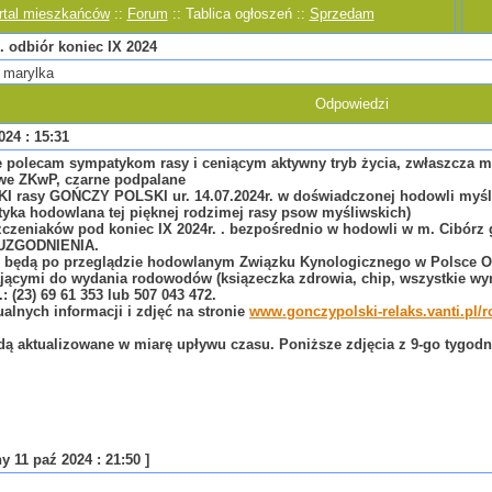
ortal mieszkańców
::
Forum
:: Tablica ogłoszeń ::
Sprzedam
odbiór koniec IX 2024
 marylka
Odpowiedzi
024 : 15:31
e polecam sympatykom rasy i ceniącym aktywny tryb życia, zwłaszcza 
e ZKwP, czarne podpalane
KI rasy GOŃCZY POLSKI
ur. 14.07.2024r. w doświadczonej hodowli myś
ktyka hodowlana tej pięknej rodzimej rasy psow myśliwskich)
czeniaków pod koniec IX 2024r.
. bezpośrednio w hodowli w m. Cibórz 
UZGODNIENIA.
i będą po przeglądzie hodowlanym Związku Kynologicznego w Polsce Od
jącymi do wydania rodowodów (ksiązeczka zdrowia, chip, wszystkie wy
l.: (23) 69 61 353 lub 507 043 472.
ualnych informacji i zdjęć na stronie
www.gonczypolski-relaks.vanti.pl/r
dą aktualizowane w miarę upływu czasu. Poniższe zdjęcia z 9-go tygodni
y 11 paź 2024 : 21:50 ]