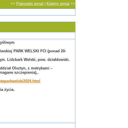
<<
Poprzedni temat
|
Kolejny temat
>>
myśliwym
liwskiej PARK WELSKI FCI (ponad 20-
gm. Lidzbark Welski, pow. działdowski.
dział Olsztyn, z metrykami –
magane szczepienia),.
otaparkwelski2024.html
a życia.